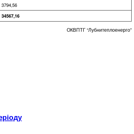
3794,56
34567,16
ОКВПТГ “Лубнитеплоенерго”
еріоду