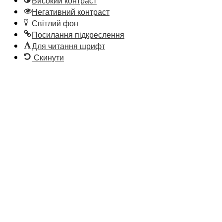
Високий контраст
Негативний контраст
Світлий фон
Посилання підкреслення
Для читання шрифт
Скинути