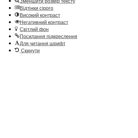
Зменшити розмір тексту
Відтінки сірого
Високий контраст
Негативний контраст
Світлий фон
Посилання підкреслення
Для читання шрифт
Скинути